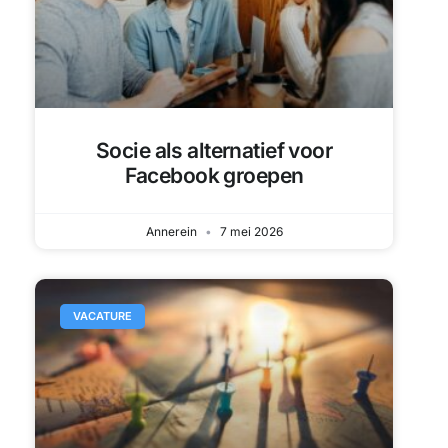
Socie als alternatief voor
Facebook groepen
Annerein
7 mei 2026
VACATURE
Frans sprekende community
builder (8 uur p/w)
Tamme Minnema
5 mei 2026