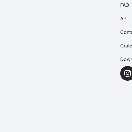
Hoe verenigingen en
alumninetwerken groeien met
Socie
Neela Pirwitz
3 februari 2026
Breid jouw diensten uit met
een App