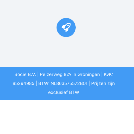
Neem vrijblijvend contact met ons op om de
mogelijkheden
van Socie te ontdekken voor jouw dienstverlening.
Meteen beginnen
Of bel met William voor
meer informatie of een
persoonlijke
demonstratie van het
Socie-platform