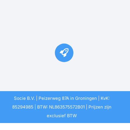
Socie B.V. | Peizerweg 87A in Groningen | KvK:
85294985 | BTW: NL863575572B01 | Prijzen zijn
exclusief BTW