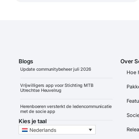
Blogs
Over S
Update communitybeheer juli 2026
Hoe 
Vrijwilligers app voor Stichting MTB
Pakke
Utrechtse Heuvelrug
Featu
Herenboeren versterkt de ledencommunicatie
met de socie app
Soci
Kies je taal
Rele
Nederlands