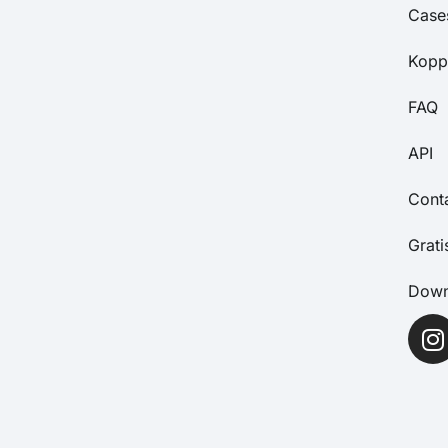
Case
Kopp
FAQ
API
Cont
Grat
Down