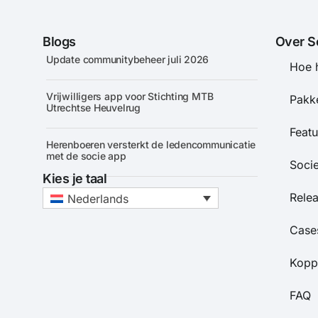
Blogs
Over S
Update communitybeheer juli 2026
Hoe 
Vrijwilligers app voor Stichting MTB
Pakke
Utrechtse Heuvelrug
Featu
Herenboeren versterkt de ledencommunicatie
met de socie app
Soci
Kies je taal
Rele
Nederlands
Case
Kopp
FAQ