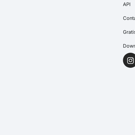
API
Cont
Grat
Down