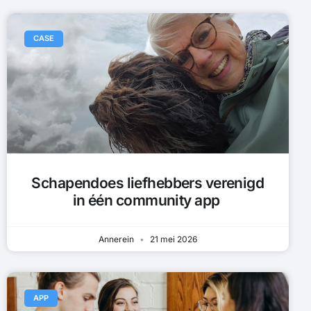
CASE
Schapendoes liefhebbers verenigd
in één community app
Annerein
21 mei 2026
APP