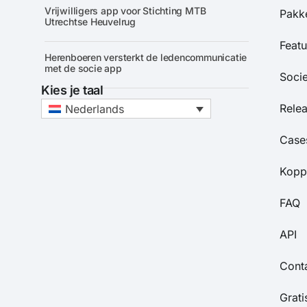
Vrijwilligers app voor Stichting MTB
Pakke
Utrechtse Heuvelrug
Featu
Herenboeren versterkt de ledencommunicatie
met de socie app
Soci
Kies je taal
Rele
Nederlands
Case
Kopp
FAQ
API
Cont
Grat