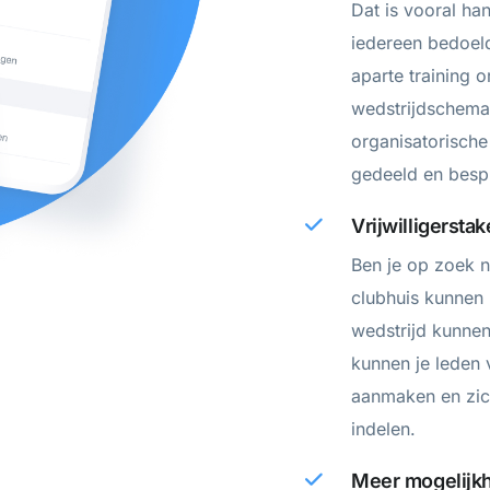
Dat is vooral ha
iedereen bedoel
aparte training o
wedstrijdschema,
organisatorisch
gedeeld en besp
Vrijwilligersta
Ben je op zoek na
clubhuis kunnen
wedstrijd kunne
kunnen je leden v
aanmaken en zich
indelen.
Meer mogelijkh