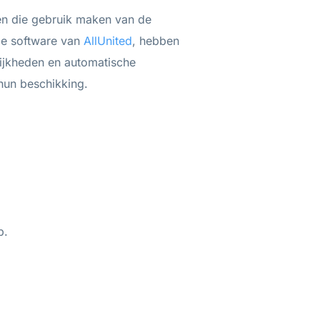
en die gebruik maken van de
ie software van
AllUnited
, hebben
lijkheden en automatische
hun beschikking.
pp.