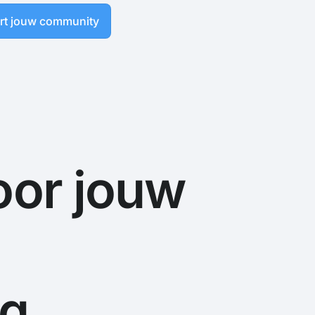
art jouw community
oor jouw
ng