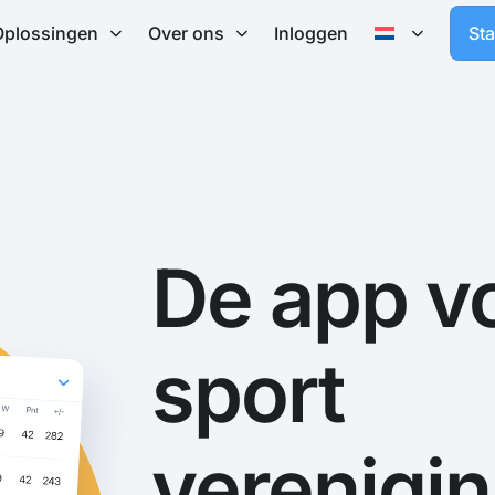
Oplossingen
Over ons
Inloggen
St
De app v
sport
verenigi