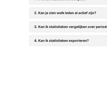
2. Kan je zien welk leden al actief zijn?
3. Kan ik statistieken vergelijken over perio
4. Kan ik statistieken exporteren?
Blogs
Over Socie
Update communitybeheer
Hoe het werkt
juli 2026
Pakketten en prijz
Vrijwilligers app voor