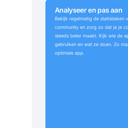
Analyseer en pas aan
Bekijk regelmatig de statistieken 
community en zorg zo dat je je 
steeds beter maakt. Kijk wie de a
gebruiken en wat ze doen. Zo ma
optimale app.