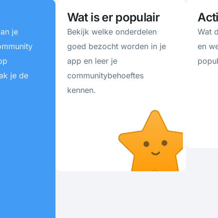
Wat is er populair
Act
van je
Bekijk welke onderdelen
Wat d
community
goed bezocht worden in je
en we
pp
app en leer je
popul
ak je de
communitybehoeftes
kennen.