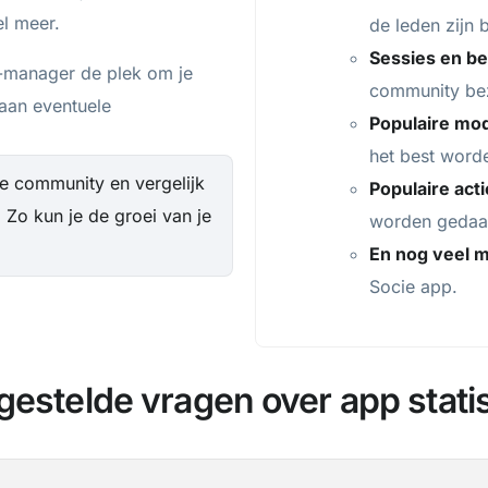
el meer.
de leden zijn 
Sessies en b
y-manager de plek om je
community bez
 aan eventuele
Populaire mod
het best word
je community en vergelijk
Populaire act
 Zo kun je de groei van je
worden geda
En nog veel m
Socie app.
gestelde vragen over app stati