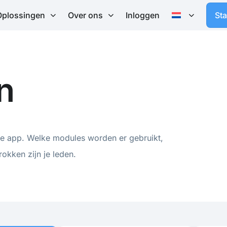
Oplossingen
Over ons
Inloggen
St
n
n je app. Welke modules worden er gebruikt,
okken zijn je leden.