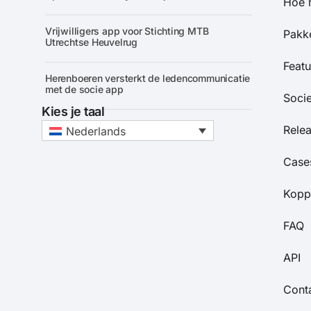
Hoe 
Vrijwilligers app voor Stichting MTB
Pakke
Utrechtse Heuvelrug
Featu
Herenboeren versterkt de ledencommunicatie
met de socie app
Soci
Kies je taal
Rele
Nederlands
Case
Kopp
FAQ
API
Cont