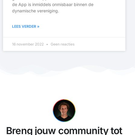
de App is inmiddels onmisbaar binnen de
dynamische vereniging.
LEES VERDER »
16 november 2022
Geen reacties
Breng jouw community tot