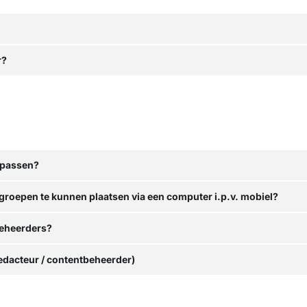
r?
npassen?
groepen te kunnen plaatsen via een computer i.p.v. mobiel?
beheerders?
edacteur / contentbeheerder)