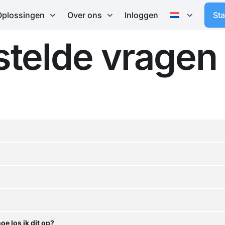
Oplossingen
Over ons
Inloggen
St
stelde vragen
oe los ik dit op?