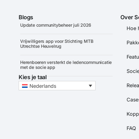
Blogs
Over S
Update communitybeheer juli 2026
Hoe 
Vrijwilligers app voor Stichting MTB
Pakke
Utrechtse Heuvelrug
Featu
Herenboeren versterkt de ledencommunicatie
met de socie app
Soci
Kies je taal
Rele
Nederlands
Case
Kopp
FAQ