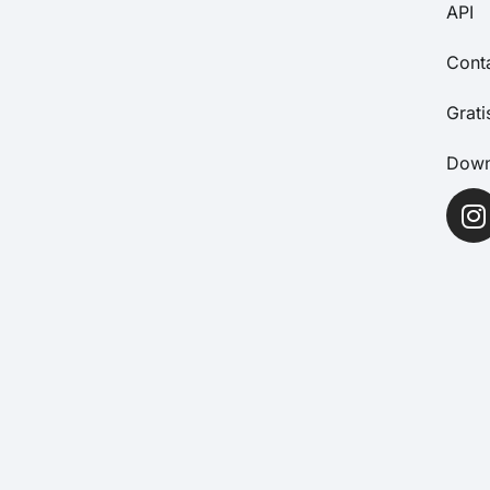
API
Cont
Grat
Down