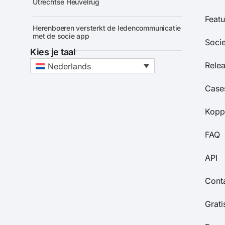
Utrechtse Heuvelrug
Featu
Herenboeren versterkt de ledencommunicatie
met de socie app
Soci
Kies je taal
Rele
Nederlands
Case
Kopp
FAQ
API
Cont
Grat