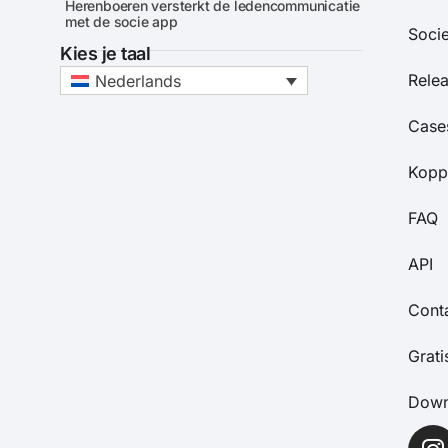
Herenboeren versterkt de ledencommunicatie
met de socie app
Soci
Kies je taal
Rele
Nederlands
Case
Kopp
FAQ
API
Cont
Grat
Down