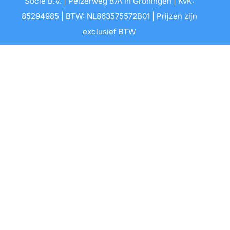
Socie B.V. | Peizerweg 87A in Groningen | KvK:
85294985 | BTW: NL863575572B01 | Prijzen zijn
exclusief BTW