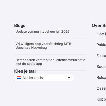
Blogs
Over S
Update communitybeheer juli 2026
Hoe 
Vrijwilligers app voor Stichting MTB
Pakke
Utrechtse Heuvelrug
Featu
Herenboeren versterkt de ledencommunicatie
met de socie app
Soci
Kies je taal
Rele
Nederlands
Case
Kopp