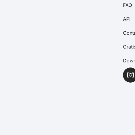
FAQ
API
Cont
Grat
Down