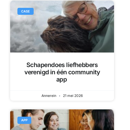
CASE
Schapendoes liefhebbers
verenigd in één community
app
Annerein
21 mei 2026
APP