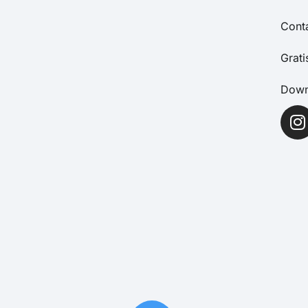
Cont
Grat
Down