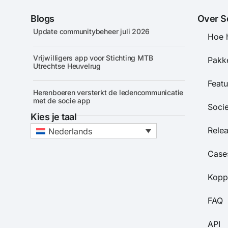
Blogs
Over S
Update communitybeheer juli 2026
Hoe 
Vrijwilligers app voor Stichting MTB
Pakke
Utrechtse Heuvelrug
Featu
Herenboeren versterkt de ledencommunicatie
met de socie app
Soci
Kies je taal
Rele
Nederlands
Case
Kopp
FAQ
API