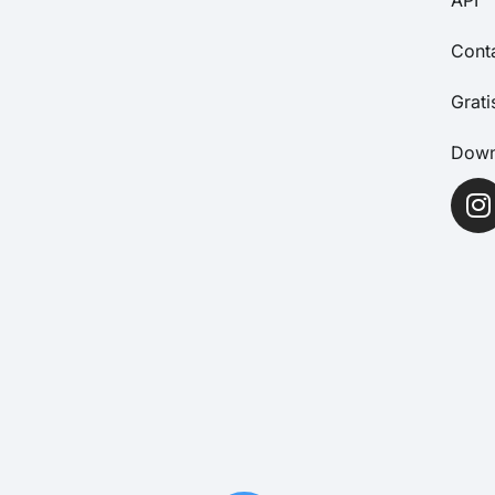
Cont
Grat
Down