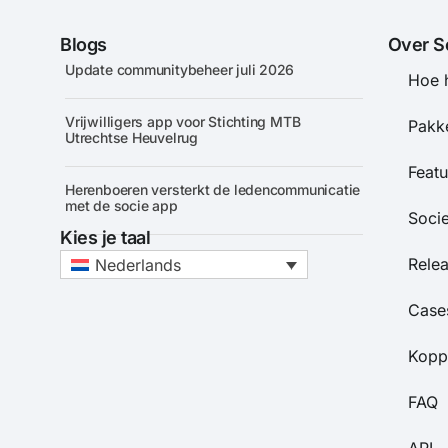
Blogs
Over S
Update communitybeheer juli 2026
Hoe 
Vrijwilligers app voor Stichting MTB
Pakke
Utrechtse Heuvelrug
Featu
Herenboeren versterkt de ledencommunicatie
met de socie app
Soci
Kies je taal
Rele
Nederlands
Case
Kopp
FAQ
API