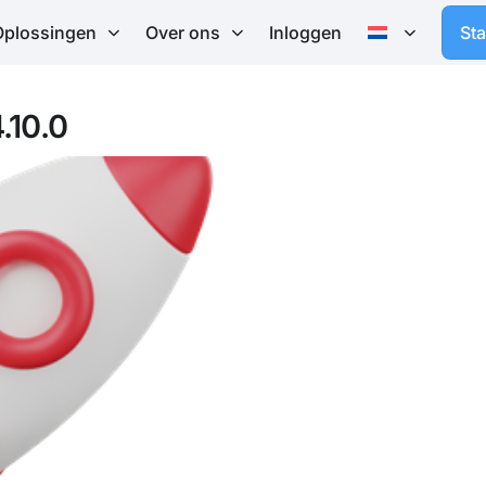
Oplossingen
Over ons
Inloggen
St
.10.0