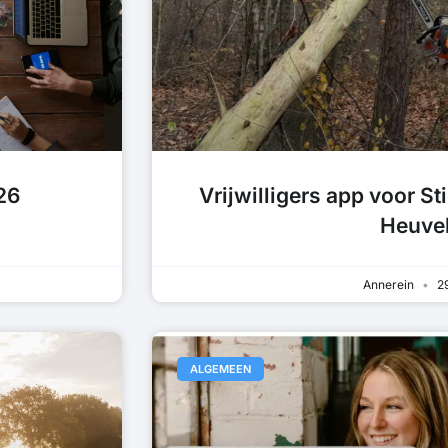
26
Vrijwilligers app voor S
Heuve
Annerein
29
ALGEMEEN