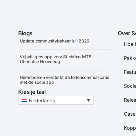
Blogs
Over S
Update communitybeheer juli 2026
Hoe 
Vrijwilligers app voor Stichting MTB
Pakke
Utrechtse Heuvelrug
Featu
Herenboeren versterkt de ledencommunicatie
met de socie app
Soci
Kies je taal
Rele
Nederlands
Case
Kopp