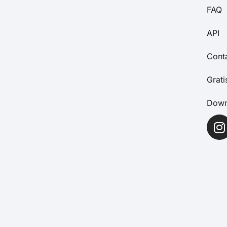
FAQ
API
Cont
Grat
Down