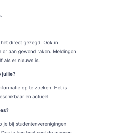
.
het direct gezegd. Ook in
n er aan gewend raken. Meldingen
 als er nieuws is.
 jullie?
nformatie op te zoeken. Het is
beschikbaar en actueel.
ies?
b je bij studentenverenigingen
. Dus je kan heel snel de mensen