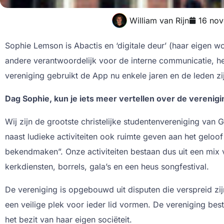
William van Rijn
16 no
Sophie Lemson is Abactis en ‘digitale deur’ (haar eigen wo
andere verantwoordelijk voor de interne communicatie, h
vereniging gebruikt de App nu enkele jaren en de leden zij
Dag Sophie, kun je iets meer vertellen over de verenig
Wij zijn de grootste christelijke studentenvereniging van 
naast ludieke activiteiten ook ruimte geven aan het geloo
bekendmaken”. Onze activiteiten bestaan dus uit een mix v
kerkdiensten, borrels, gala’s en een heus songfestival.
De vereniging is opgebouwd uit disputen die verspreid zij
een veilige plek voor ieder lid vormen. De vereniging best
het bezit van haar eigen sociëteit.