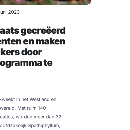
juni 2023
aats gecreëerd
menten en maken
kers door
programma te
 kweekt in het Westland en
wereld. Met ruim 140
ocaties, worden meer dan 32
Hoofdzakelijk Spathiphyllum,