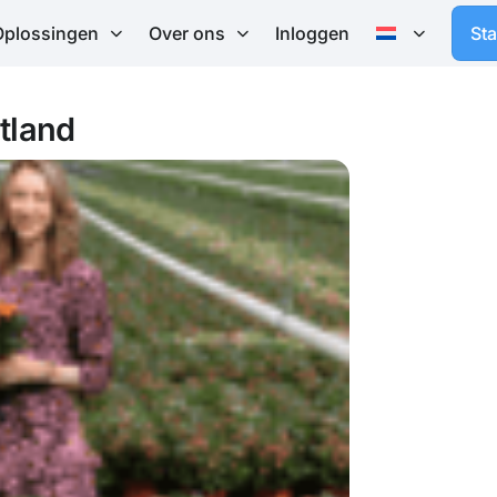
Oplossingen
Over ons
Inloggen
St
stland