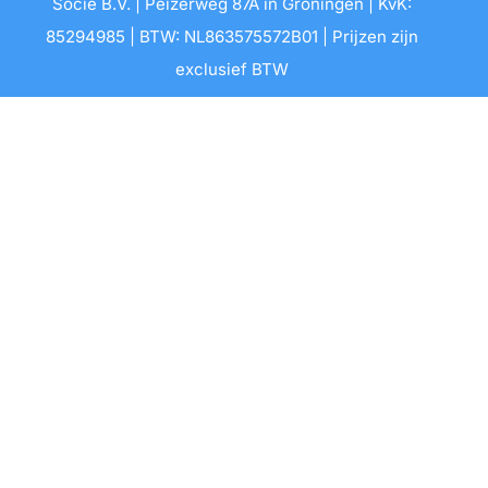
Socie B.V. | Peizerweg 87A in Groningen | KvK:
85294985 | BTW: NL863575572B01 | Prijzen zijn
exclusief BTW