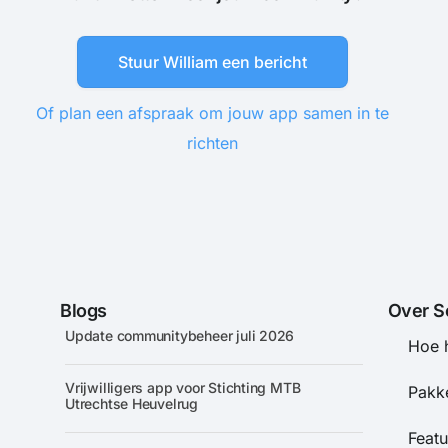
Stuur William een bericht
Of plan een afspraak om jouw app samen in te
richten
Blogs
Over S
Update communitybeheer juli 2026
Hoe 
Vrijwilligers app voor Stichting MTB
Pakke
Utrechtse Heuvelrug
Featu