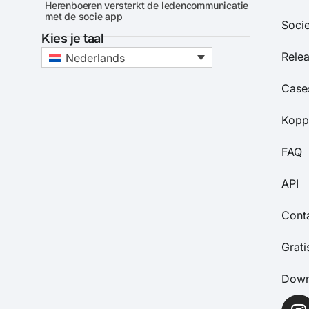
Herenboeren versterkt de ledencommunicatie
met de socie app
Soci
Kies je taal
Rele
Nederlands
Case
Kopp
FAQ
API
Cont
Grat
Down