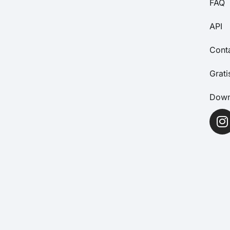
FAQ
API
Cont
Grat
Down