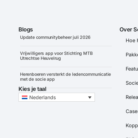
Blogs
Over S
Update communitybeheer juli 2026
Hoe 
Vrijwilligers app voor Stichting MTB
Pakke
Utrechtse Heuvelrug
Featu
Herenboeren versterkt de ledencommunicatie
met de socie app
Soci
Kies je taal
Rele
Nederlands
Case
Kopp