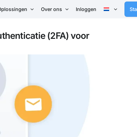
Oplossingen
Over ons
Inloggen
St
thenticatie (2FA) voor