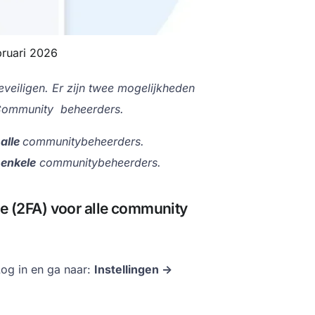
bruari 2026
veiligen. Er zijn twee mogelijkheden
 Community beheerders.
r
alle
communitybeheerders.
r
enkele
communitybeheerders.
ie (2FA) voor alle community
og in en ga naar:
Instellingen ->