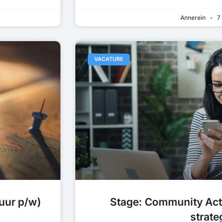
Annerein
7 
VACATURE
uur p/w)
Stage: Community Act
strate