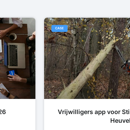
CASE
26
Vrijwilligers app voor S
Heuve