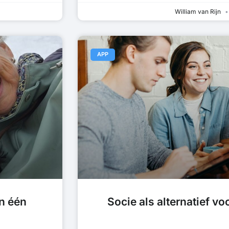
William van Rijn
APP
n één
Socie als alternatief v