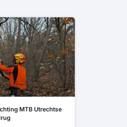
tichting MTB Utrechtse
lrug