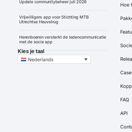
Update communitybeheer juli 2026
Hoe 
Vrijwilligers app voor Stichting MTB
Pakke
Utrechtse Heuvelrug
Featu
Herenboeren versterkt de ledencommunicatie
met de socie app
Soci
Kies je taal
Rele
Nederlands
Case
Kopp
FAQ
API
Cont