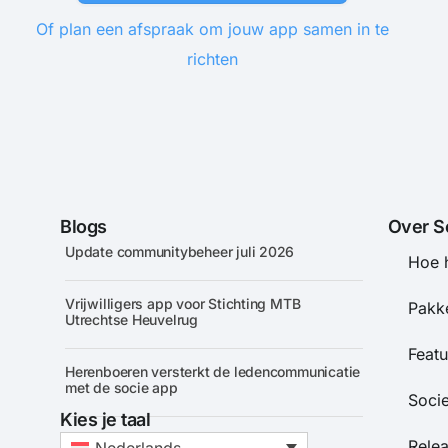
Of plan een afspraak om jouw app samen in te
richten
Blogs
Over S
Update communitybeheer juli 2026
Hoe 
Vrijwilligers app voor Stichting MTB
Pakke
Utrechtse Heuvelrug
Featu
Herenboeren versterkt de ledencommunicatie
met de socie app
Soci
Kies je taal
Rele
Nederlands