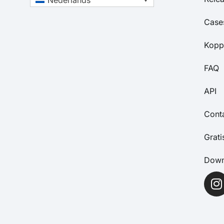
Case
Kopp
FAQ
API
Cont
Grat
Down