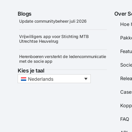
Blogs
Over S
Update communitybeheer juli 2026
Hoe 
Vrijwilligers app voor Stichting MTB
Pakke
Utrechtse Heuvelrug
Featu
Herenboeren versterkt de ledencommunicatie
met de socie app
Soci
Kies je taal
Rele
Nederlands
Case
Kopp
FAQ