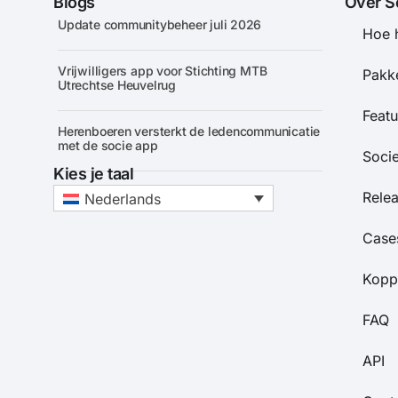
Blogs
Over S
Update communitybeheer juli 2026
Hoe 
Vrijwilligers app voor Stichting MTB
Pakke
Utrechtse Heuvelrug
Featu
Herenboeren versterkt de ledencommunicatie
met de socie app
Soci
Kies je taal
Rele
Nederlands
Case
Kopp
FAQ
API