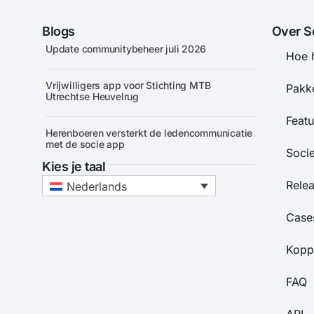
Blogs
Over S
Update communitybeheer juli 2026
Hoe 
Vrijwilligers app voor Stichting MTB
Pakke
Utrechtse Heuvelrug
Featu
Herenboeren versterkt de ledencommunicatie
met de socie app
Soci
Kies je taal
Rele
Nederlands
Case
Kopp
FAQ
API