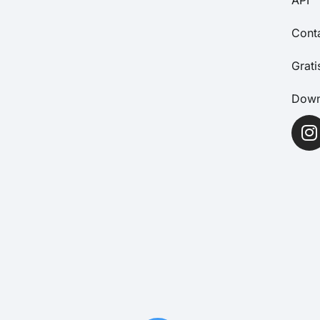
Cont
Grat
Down