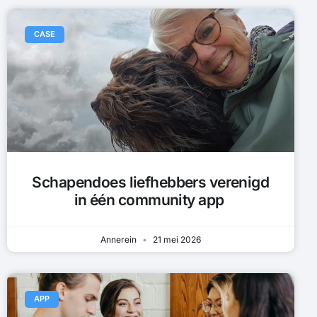
CASE
Schapendoes liefhebbers verenigd
in één community app
Annerein
21 mei 2026
APP