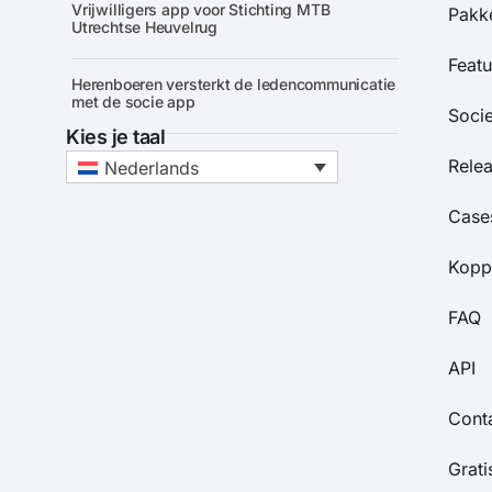
Vrijwilligers app voor Stichting MTB
Pakke
Utrechtse Heuvelrug
Featu
Herenboeren versterkt de ledencommunicatie
met de socie app
Soci
Kies je taal
Rele
Nederlands
Case
Kopp
FAQ
API
Cont
Grat