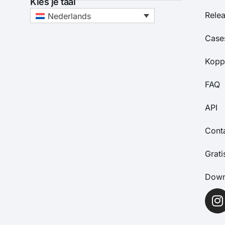
Kies je taal
Rele
Nederlands
Case
Kopp
FAQ
API
Cont
Grat
Down