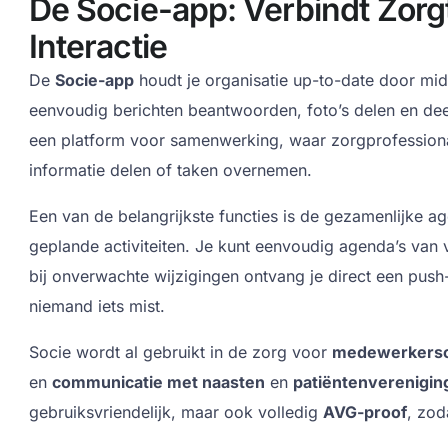
De Socie-app: Verbindt Zor
Interactie
De
Socie-app
houdt je organisatie up-to-date door midd
eenvoudig berichten beantwoorden, foto’s delen en de
een platform voor samenwerking, waar zorgprofessiona
informatie delen of taken overnemen.
Een van de belangrijkste functies is de gezamenlijke ag
geplande activiteiten. Je kunt eenvoudig agenda’s van 
bij onverwachte wijzigingen ontvang je direct een push-n
niemand iets mist.
Socie wordt al gebruikt in de zorg voor
medewerkersc
en
communicatie met naasten
en
patiëntenverenigin
gebruiksvriendelijk, maar ook volledig
AVG-proof
, zod